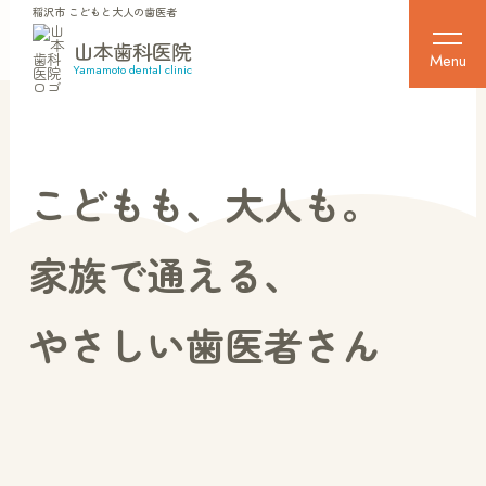
稲沢市 こどもと大人の歯医者
稲沢市 こどもと大人の歯医者
山本歯科医院
山本歯科医院
Menu
Menu
Yamamoto dental clinic
Yamamoto dental clinic
ホーム
こどもも、大人も。
クリニック紹介
家族で通える、
医師紹介
やさしい歯医者さん
診療メニュー
診療時間・アクセス