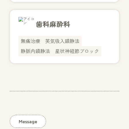
歯科麻酔科
無痛治療
笑気吸入鎮静法
静脈内鎮静法
星状神経節ブロック
Message